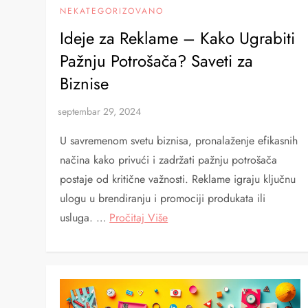
NEKATEGORIZOVANO
Ideje za Reklame – Kako Ugrabiti
Pažnju Potrošača? Saveti za
Biznise
U savremenom svetu biznisa, pronalaženje efikasnih
načina kako privući i zadržati pažnju potrošača
postaje od kritične važnosti. Reklame igraju ključnu
ulogu u brendiranju i promociji produkata ili
usluga. …
Pročitaj Više