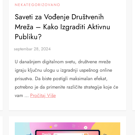
NEKATEGORIZOVANO
Saveti za Vođenje Društvenih
Mreža – Kako Izgraditi Aktivnu
Publiku?
U današnjem digitalnom svetu, društvene mreže
igraju ključnu ulogu u izgradnji uspešnog online
prisustva. Da biste postigli maksimalan efekat,
potrebno je da primenite različite strategije koje će
vam …
Pročitaj Više